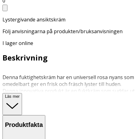
0
Lystergivande ansiktskräm
Följ anvisningarna på produkten/bruksanvisningen
I lager online
Beskrivning
Denna fuktighetskräm har en universell rosa nyans som
omedelbart ger en frisk och fräsch lyster till huden.
Denna innovativa produkt är en fuktkräm som suddar ut
Läs mer
tecken på trötthet, fyller ut huden och minskar mörka
ringar och svullnader runt ögonen. Kan användas som en
bas under smink.
Produktfakta
Applicera i ansiktet och runt ögonen. Kan användas som
en makeupbas. Lämplig för känslig hud.