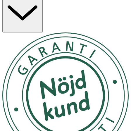
Rumstemperarur
OK för gravida och ammande:
Ja
Ingredienser:
Aqua (Water), Caprylic/ Capric Triglyceride, Cetearyl
Alcohol, Glycerin, Butyrospermum Parkii (Shea) Butter,
Distarch Phosphate, Cera Alba (Beeswax), Albizia
Julibrissin Bark Extract, Ethylhexylglycerin, Steareth-21,
Carbomer, Cetearyl Glucoside, Levulinic Acid, Steareth-2,
Mica, Sodium Hydroxide, Ci 77491 (Iron Oxides), Parfum
(Fragrance), Sodium Levulinate, P-Anisic Acid, Caprylyl
Glycol, Ci 77163 (Bismuth Oxychloride), Maltodextrin,
Helianthus Annuus (Sunflower) Seed Oil, Sodium
Hyaluronate, Tocopherol, Biosaccharide Gum-1, Ci 77492
(Iron Oxides), Ci 77499 (Iron Oxides), Sodium Benzoate,
Limonene,