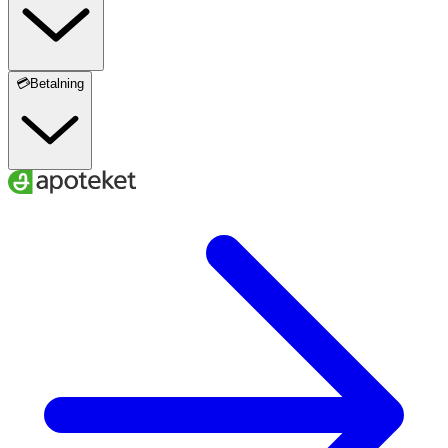
💳Betalning