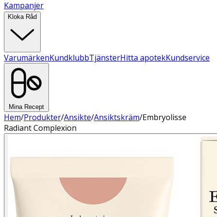
Kampanjer
Kloka Råd
Varumärken
Kundklubb
Tjänster
Hitta apotek
Kundservice
Mina Recept
Hem
/
Produkter
/
Ansikte
/
Ansiktskräm
/
Embryolisse
Radiant Complexion