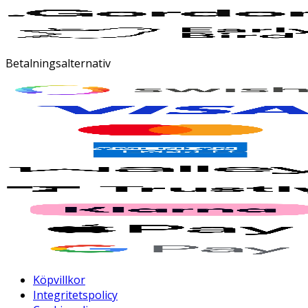
Betalningsalternativ
Köpvillkor
Integritetspolicy