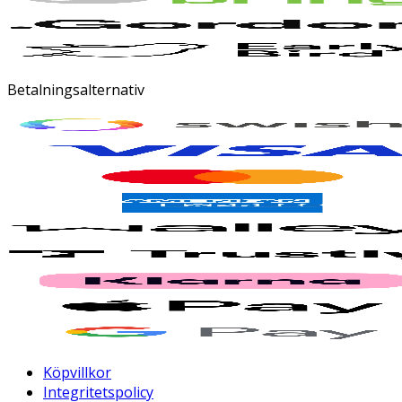
Betalningsalternativ
Köpvillkor
Integritetspolicy