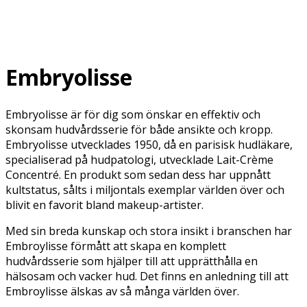
Embryolisse
Embryolisse är för dig som önskar en effektiv och
skonsam hudvårdsserie för både ansikte och kropp.
Embryolisse utvecklades 1950, då en parisisk hudläkare,
specialiserad på hudpatologi, utvecklade Lait-Crème
Concentré. En produkt som sedan dess har uppnått
kultstatus, sålts i miljontals exemplar världen över och
blivit en favorit bland makeup-artister.
Med sin
breda
kunskap
och
stora
insikt
i
branschen
har
Embroylisse
förmått
att
skapa
en
komplett
hudvårdsserie
som
hjälper
till
att
upprätthålla
en
hälsosam
och
vacker
hud. Det
finns
en anledning till
att
Embroylisse
älskas
av så
många
världen
över
.