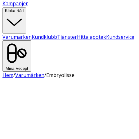
Kampanjer
Kloka Råd
Varumärken
Kundklubb
Tjänster
Hitta apotek
Kundservice
Mina Recept
Hem
/
Varumärken
/
Embryolisse