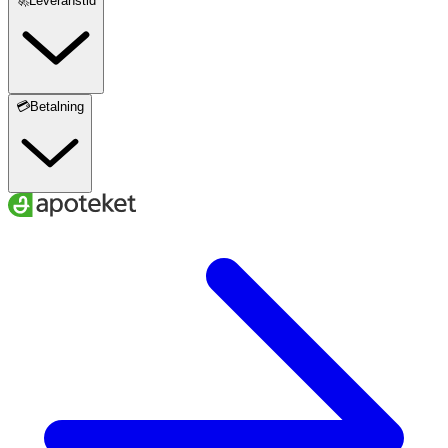
🚀Leveranstid
💳Betalning