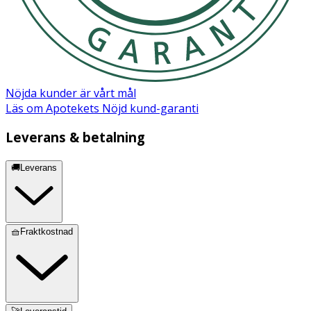
triglyceride, hydrolyzed cicer seed extract, pentylene
glycol, sodium polyacrylate, myristyl alcohol, sodium
stearoyl glutamate, glyceryl caprylate, xanthan gum,
cetearyl alcohol, parfum (fragrance), myristyl glucoside,
ethylhexylglycerin, coco-glucoside, curcuma longa
(turmeric) root extract, o-cymen-5-ol, tocopherol.
Nöjda kunder är vårt mål
Läs om Apotekets Nöjd kund-garanti
Leverans & betalning
🚚Leverans
🧺Fraktkostnad