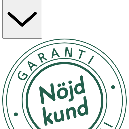
· Lokalt på finnar för att torka ut över natten.
· Som rengörande mask.
· Som daglig rengöring.
Användning
- Punktbehandling: Applicera på kvällen på finnen och låt
verka över natten. Skölj av med vatten morgonen därpå.
Upprepa om det behövs.
- Mask: Applicera ett tjockt lager över ansiktet 1–2
gånger i veckan. Låt verka i 10 minuter och skölj av med
vatten.
- Rengöring: Massera in på fuktat ansikte en gång om
dagen och skölj av med vatten.
Innehåll
Aqua (water), illite, calcium carbonate, glycerin, kaolin,
decyl glucoside, glyceryl stearate, caprylic/capric