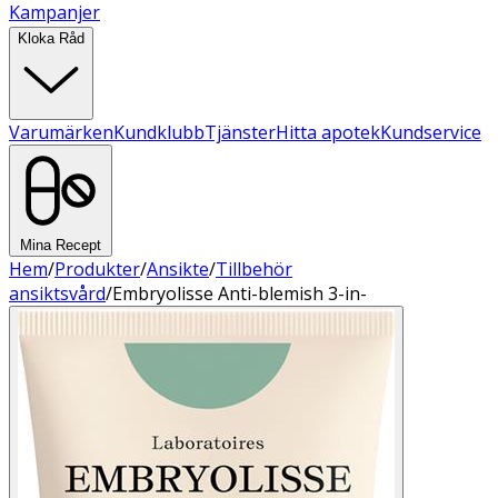
Kampanjer
Kloka Råd
Varumärken
Kundklubb
Tjänster
Hitta apotek
Kundservice
Mina Recept
Hem
/
Produkter
/
Ansikte
/
Tillbehör
ansiktsvård
/
Embryolisse Anti-blemish 3-in-