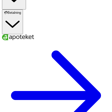
💳Betalning