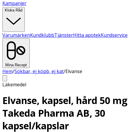
Kampanjer
Kloka Råd
Varumärken
Kundklubb
Tjänster
Hitta apotek
Kundservice
Mina Recept
Hem
/
Sökbar, ej köpb, ej kat
/
Elvanse
Läkemedel
Elvanse, kapsel, hård 50 mg
Takeda Pharma AB, 30
kapsel/kapslar