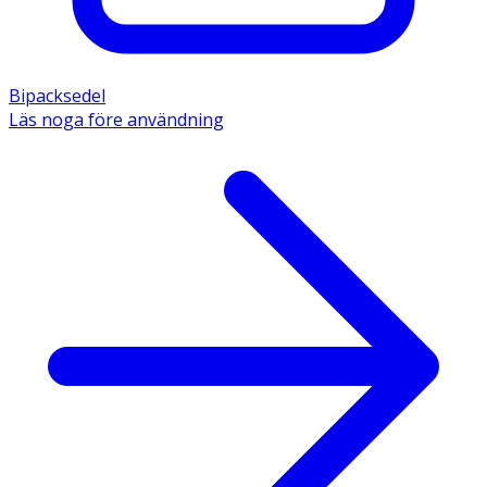
Bipacksedel
Läs noga före användning