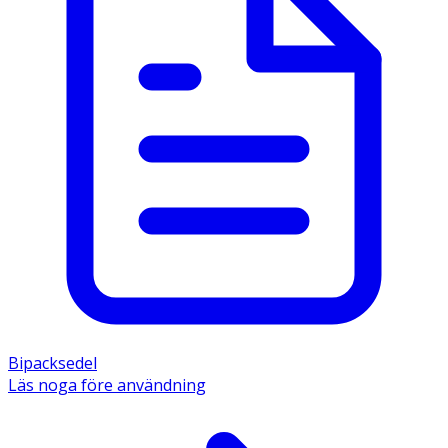
Bipacksedel
Läs noga före användning