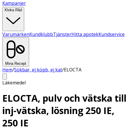
Kampanjer
Kloka Råd
Varumärken
Kundklubb
Tjänster
Hitta apotek
Kundservice
Mina Recept
Hem
/
Sökbar, ej köpb, ej kat
/
ELOCTA
Läkemedel
ELOCTA, pulv och vätska till
inj-vätska, lösning 250 IE,
250 IE