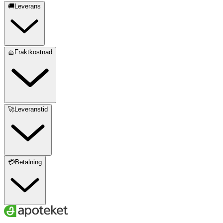
🚚Leverans
🧺Fraktkostnad
🚀Leveranstid
💳Betalning