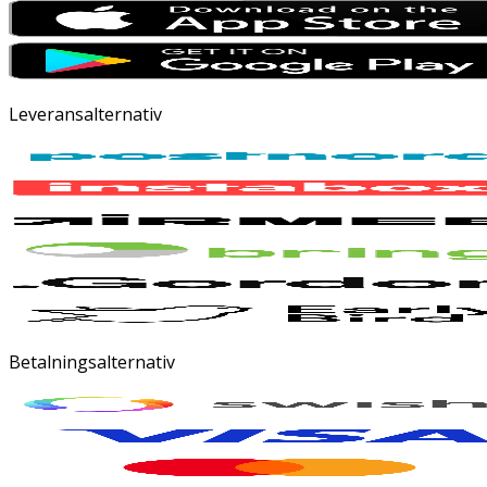
Leveransalternativ
Betalningsalternativ