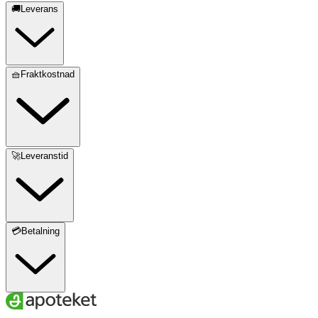
🚚Leverans
🧺Fraktkostnad
🚀Leveranstid
💳Betalning