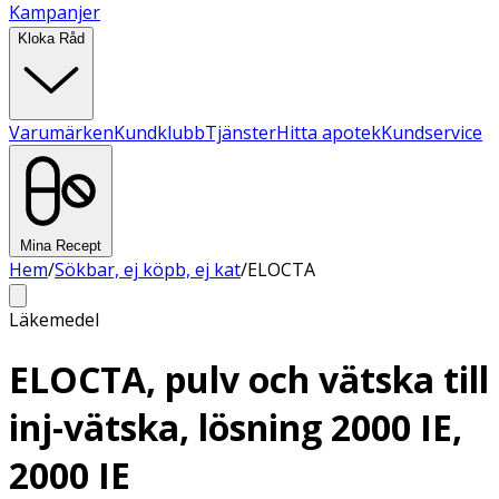
Kampanjer
Kloka Råd
Varumärken
Kundklubb
Tjänster
Hitta apotek
Kundservice
Mina Recept
Hem
/
Sökbar, ej köpb, ej kat
/
ELOCTA
Läkemedel
ELOCTA, pulv och vätska till
inj-vätska, lösning 2000 IE,
2000 IE