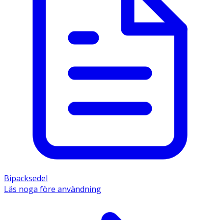
Bipacksedel
Läs noga före användning