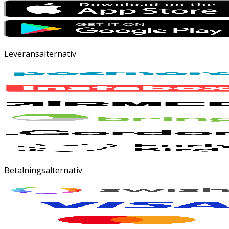
Leveransalternativ
Betalningsalternativ