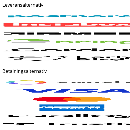
Leveransalternativ
Betalningsalternativ