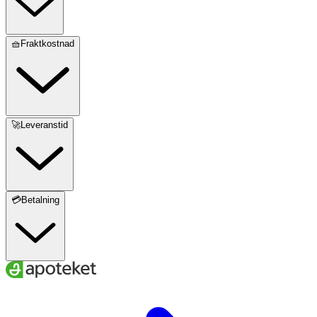
🧺Fraktkostnad
🚀Leveranstid
💳Betalning