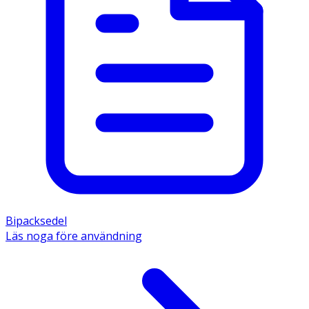
Bipacksedel
Läs noga före användning