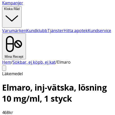
Kampanjer
Kloka Råd
Varumärken
Kundklubb
Tjänster
Hitta apotek
Kundservice
Mina Recept
Hem
/
Sökbar, ej köpb, ej kat
/
Elmaro
Läkemedel
Elmaro, inj-vätska, lösning
10 mg/ml, 1 styck
468
kr