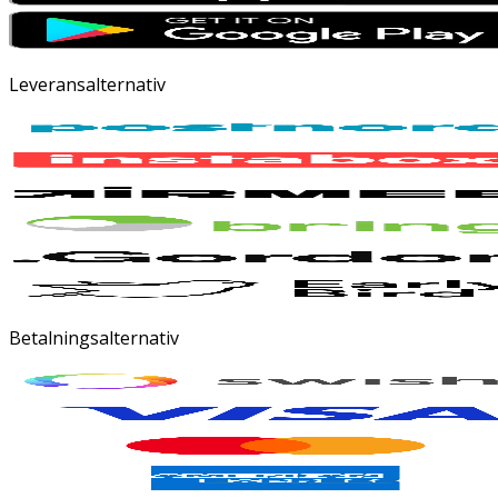
Leveransalternativ
Betalningsalternativ