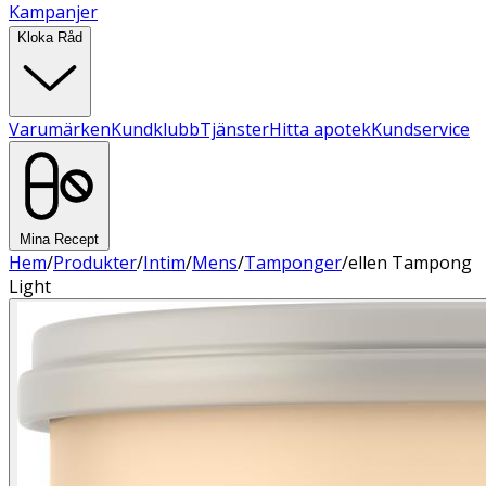
Kampanjer
Kloka Råd
Varumärken
Kundklubb
Tjänster
Hitta apotek
Kundservice
Mina Recept
Hem
/
Produkter
/
Intim
/
Mens
/
Tamponger
/
ellen Tampong
Light