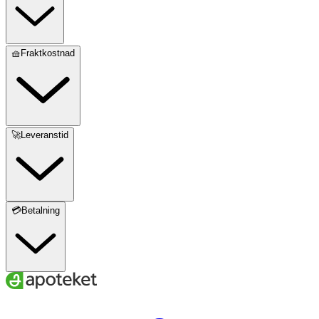
🧺Fraktkostnad
🚀Leveranstid
💳Betalning