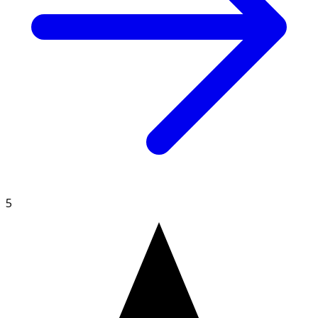
Fyllnadsmedel (mikrokristallin cellulosa, kalciumfosfater),
zink (zinkbisglycinat, zinkcitrat, zinksulfat),
klumpförebyggande medel (magnesiumsalter av veg.
fettsyror), ytbehandlingsmedel
(hydroxipropylmetylcellulosa), BioPerine®
svartpepparextrakt (Piper Nigrum L.).
5