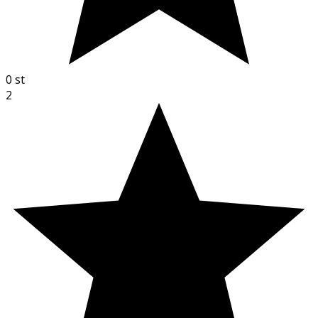
0
st
2