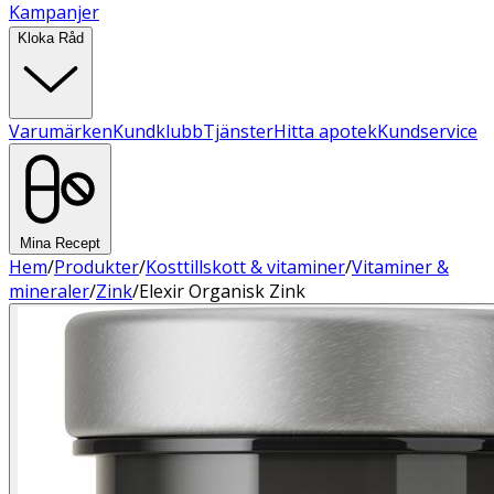
Kampanjer
Kloka Råd
Varumärken
Kundklubb
Tjänster
Hitta apotek
Kundservice
Mina Recept
Hem
/
Produkter
/
Kosttillskott & vitaminer
/
Vitaminer &
mineraler
/
Zink
/
Elexir Organisk Zink