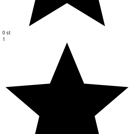
0
st
1