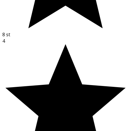
8
st
4