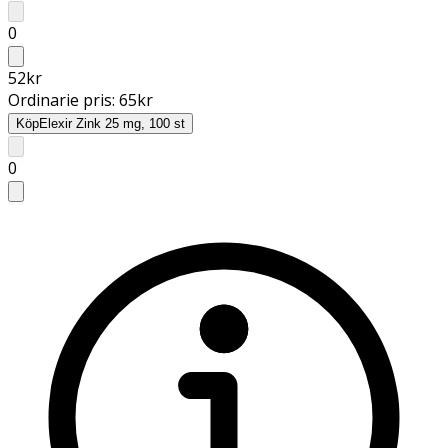
0
52
kr
Ordinarie pris:
65
kr
Köp
Elexir Zink 25 mg, 100 st
0