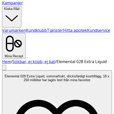
Kampanjer
Kloka Råd
Varumärken
Kundklubb
Tjänster
Hitta apotek
Kundservice
Mina Recept
Hem
/
Sökbar, ej köpb, ej kat
/
Elemental 028 Extra Liquid
Elemental 028 Extra Liquid, sommarfrukt, dricksfärdigt kosttillägg, 18 x
250 milliliter har tagits bort från mina favoriter