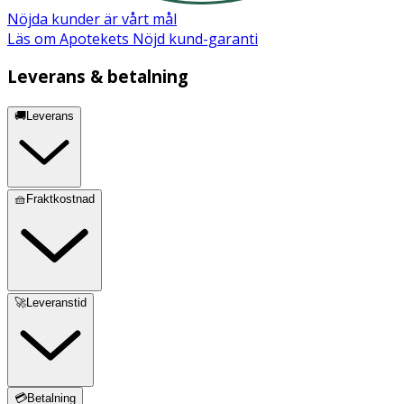
Nöjda kunder är vårt mål
Läs om Apotekets Nöjd kund-garanti
Leverans & betalning
🚚Leverans
🧺Fraktkostnad
🚀Leveranstid
💳Betalning