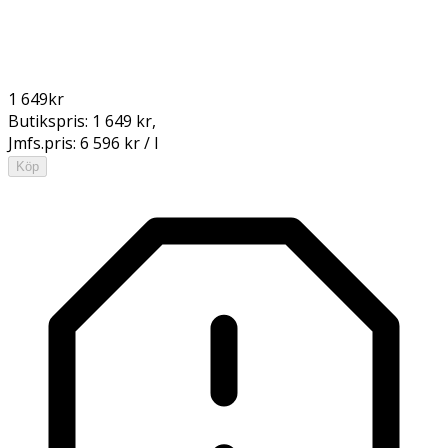
1 649
kr
Butikspris:
1 649 kr
,
Jmfs.pris:
6 596 kr / l
Köp