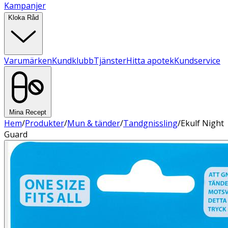
Kampanjer
Kloka Råd
Varumärken
Kundklubb
Tjänster
Hitta apotek
Kundservice
Mina Recept
Hem
/
Produkter
/
Mun & tänder
/
Tandgnissling
/
Ekulf Night
Guard