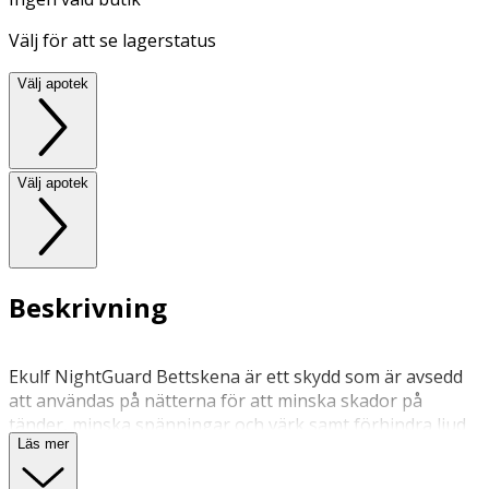
Välj för att se lagerstatus
Välj apotek
Välj apotek
Beskrivning
Ekulf NightGuard Bettskena är ett skydd som är avsedd
att användas på nätterna för att minska skador på
tänder, minska spänningar och värk samt förhindra ljud
Läs mer
som uppkommer av tandgnissling eller tandpressning.
Ekulf NightGuard är en mjuk bettskena som är formbar.