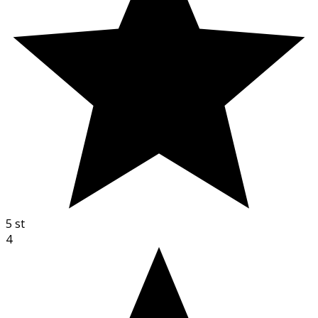
5
st
4