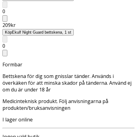
0
209
kr
Köp
Ekulf Night Guard bettskena, 1 st
0
Formbar
Bettskena för dig som gnisslar tänder. Används i
överkäken för att minska skador på tänderna. Använd ej
om du är under 18 år
Medicinteknisk produkt. Följ anvisningarna på
produkten/bruksanvisningen
I lager online
Ingen vald butik