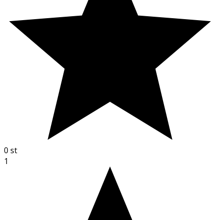
0
st
1