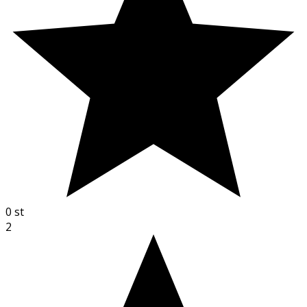
0
st
2