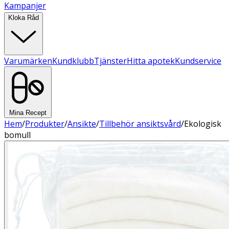
Kampanjer
Kloka Råd
Varumärken
Kundklubb
Tjänster
Hitta apotek
Kundservice
Mina Recept
Hem
/
Produkter
/
Ansikte
/
Tillbehör ansiktsvård
/
Ekologisk
bomull