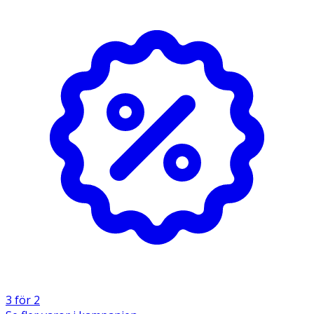
OK för gravida och ammande:
Ja
3 för 2