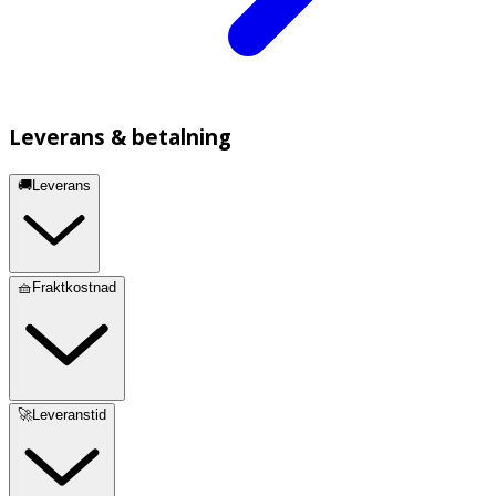
Leverans & betalning
🚚Leverans
🧺Fraktkostnad
🚀Leveranstid