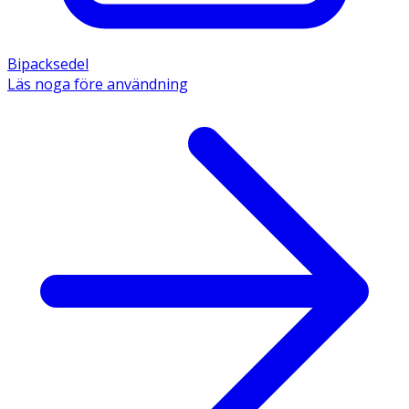
Bipacksedel
Läs noga före användning