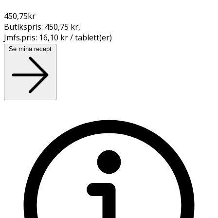
450,75
kr
Butikspris:
450,75 kr
,
Jmfs.pris:
16,10 kr / tablett(er)
Se mina recept