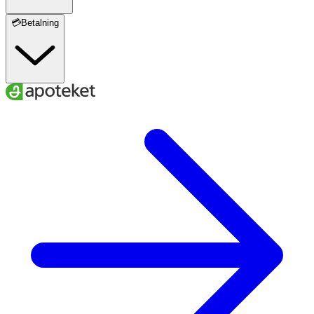
💳Betalning