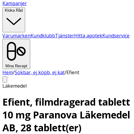
Kampanjer
Kloka Råd
Varumärken
Kundklubb
Tjänster
Hitta apotek
Kundservice
Mina Recept
Hem
/
Sökbar, ej köpb, ej kat
/
Efient
Läkemedel
Efient, filmdragerad tablett
10 mg Paranova Läkemedel
AB, 28 tablett(er)