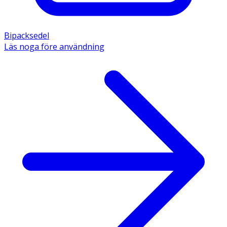
Bipacksedel
Läs noga före användning