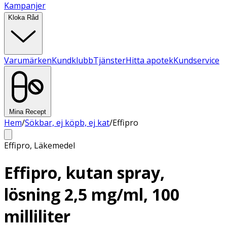
Kampanjer
Kloka Råd
Varumärken
Kundklubb
Tjänster
Hitta apotek
Kundservice
Mina Recept
Hem
/
Sökbar, ej köpb, ej kat
/
Effipro
Effipro
,
Läkemedel
Effipro, kutan spray,
lösning 2,5 mg/ml, 100
milliliter