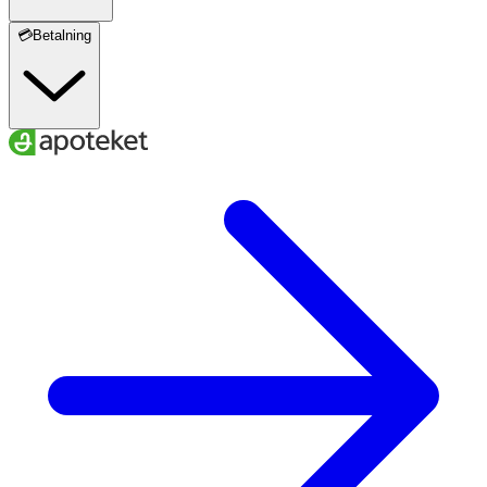
💳Betalning