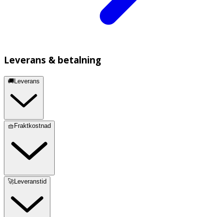
Leverans & betalning
🚚Leverans
🧺Fraktkostnad
🚀Leveranstid