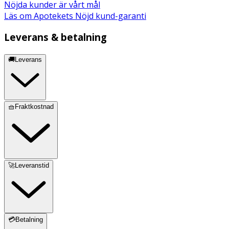
Nöjda kunder är vårt mål
Läs om Apotekets Nöjd kund-garanti
Leverans & betalning
🚚Leverans
🧺Fraktkostnad
🚀Leveranstid
💳Betalning