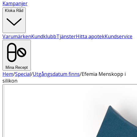
Kampanjer
Kloka Råd
Varumärken
Kundklubb
Tjänster
Hitta apotek
Kundservice
Mina Recept
Hem
/
Special
/
Utgångsdatum finns
/
Efemia Menskopp i
silikon