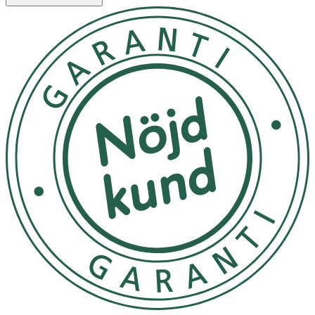
- Efemia Menstrual Cup är en återanvändningsbar
menskopp som placeras i slidan för att samla upp
mensblod.
- Använd inte längre än 12 timmar åt gången.
- Tvätta händerna noga innan du sätter in eller tar ut
koppen.
- Om koppen är skadad eller luktar illa, använd den inte.
- Om du har spiral finns det risk att spiralens snöre
fastnar i koppen och spiralen flyttar på sig. Var därför
extra uppmärksam och bryt vakuumet innan du tar ut
koppen.
Inneh
å
ll
100 % silikon.