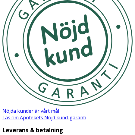
Förvaring
Förvara svalt och torrt, skyddat från ljus och utom
räckhåll för barn.
Innehåll
Hydrogenated Vegetable Oil, Cocos Nucifera Oil, C10-18
Triglycerides, Copernicia Cerifera Cera, Octyldodecyl
Stearoyl Stearate, Candelilla Cera, Mica, Polyglyceryl-3
Diisostearate, Oryzanol, Tocopherol, Glyceryl Caprylate,
Benzyl Alcohol, CI 77499, CI 77891, CI 77492, CI 77491.
Nöjda kunder är vårt mål
Läs om Apotekets Nöjd kund-garanti
Leverans & betalning