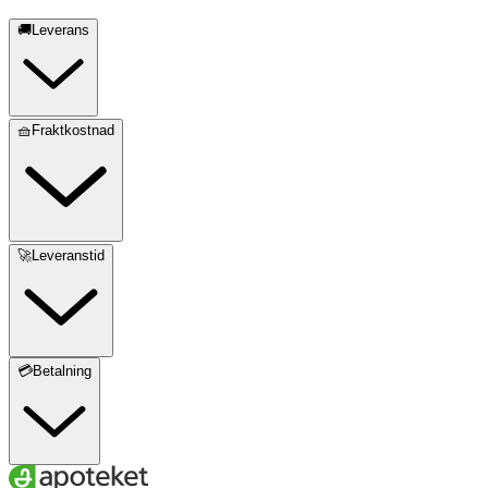
🚚Leverans
🧺Fraktkostnad
🚀Leveranstid
💳Betalning