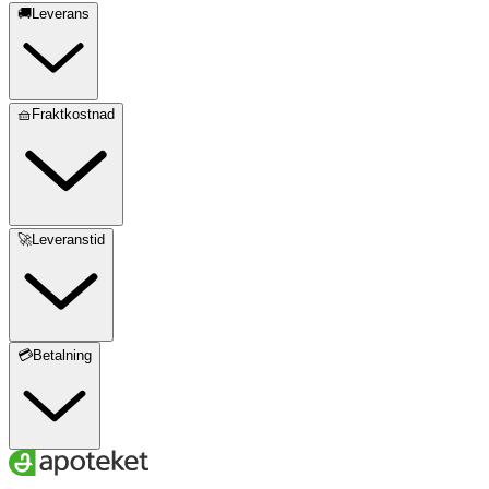
🚚Leverans
🧺Fraktkostnad
🚀Leveranstid
💳Betalning