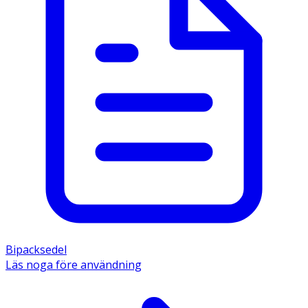
Bipacksedel
Läs noga före användning