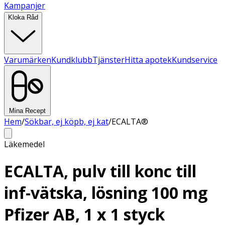
Kampanjer
Kloka Råd
Varumärken
Kundklubb
Tjänster
Hitta apotek
Kundservice
Mina Recept
Hem
/
Sökbar, ej köpb, ej kat
/
ECALTA®
Läkemedel
ECALTA, pulv till konc till
inf-vätska, lösning 100 mg
Pfizer AB, 1 x 1 styck