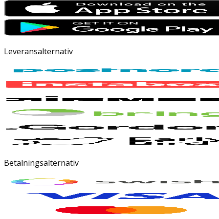
Leveransalternativ
Betalningsalternativ