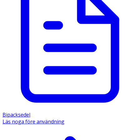
Bipacksedel
Läs noga före användning