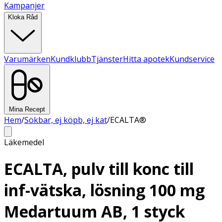
Kampanjer
Kloka Råd
Varumärken
Kundklubb
Tjänster
Hitta apotek
Kundservice
Mina Recept
Hem
/
Sökbar, ej köpb, ej kat
/
ECALTA®
Läkemedel
ECALTA, pulv till konc till
inf-vätska, lösning 100 mg
Medartuum AB, 1 styck