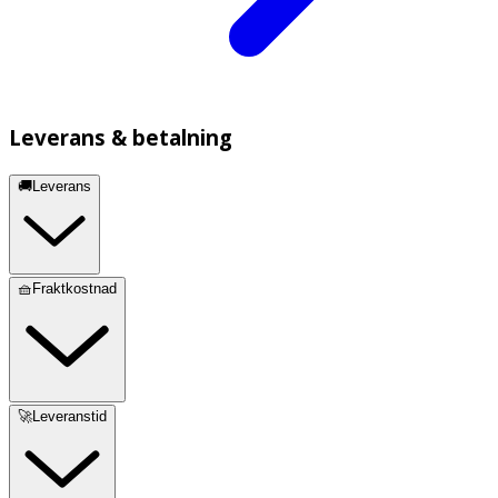
Leverans & betalning
🚚Leverans
🧺Fraktkostnad
🚀Leveranstid