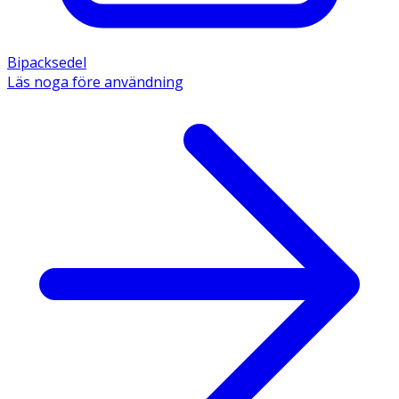
Bipacksedel
Läs noga före användning