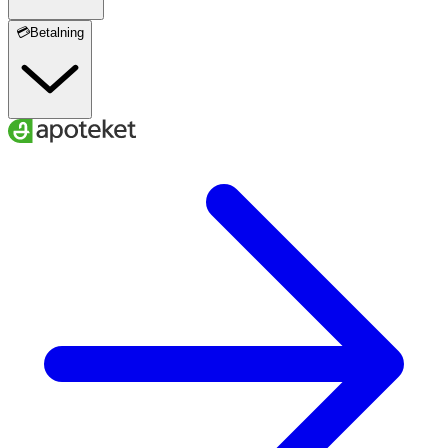
💳Betalning