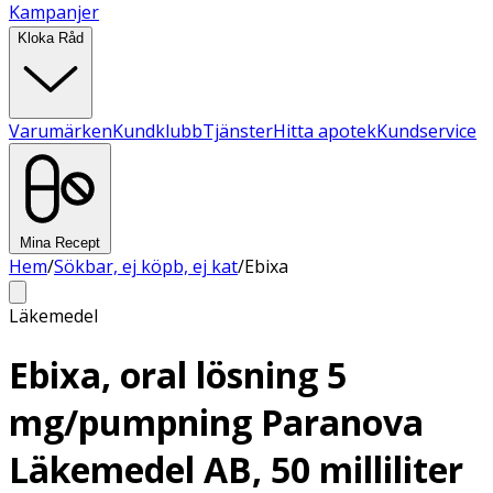
Kampanjer
Kloka Råd
Varumärken
Kundklubb
Tjänster
Hitta apotek
Kundservice
Mina Recept
Hem
/
Sökbar, ej köpb, ej kat
/
Ebixa
Läkemedel
Ebixa, oral lösning 5
mg/pumpning Paranova
Läkemedel AB, 50 milliliter