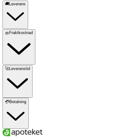
🚚Leverans
🧺Fraktkostnad
🚀Leveranstid
💳Betalning