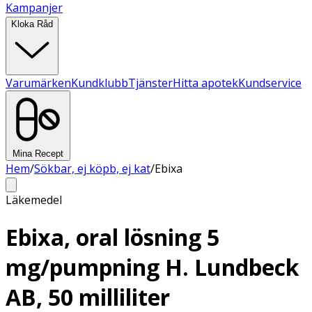
Kampanjer
Kloka Råd
Varumärken
Kundklubb
Tjänster
Hitta apotek
Kundservice
Mina Recept
Hem
/
Sökbar, ej köpb, ej kat
/
Ebixa
Läkemedel
Ebixa, oral lösning 5
mg/pumpning H. Lundbeck
AB, 50 milliliter