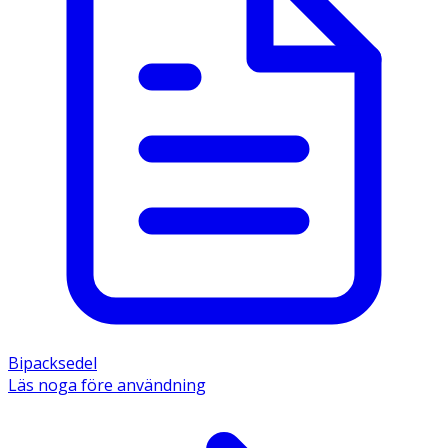
Bipacksedel
Läs noga före användning