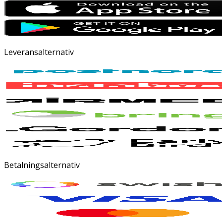
Leveransalternativ
Betalningsalternativ