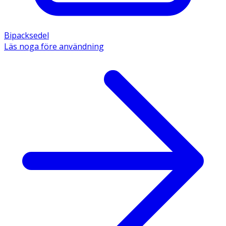
Bipacksedel
Läs noga före användning