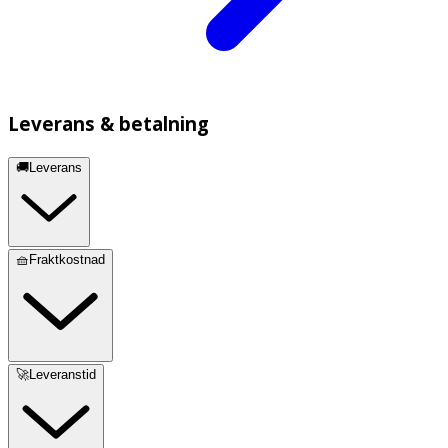
Leverans & betalning
🚚Leverans
🧺Fraktkostnad
🚀Leveranstid