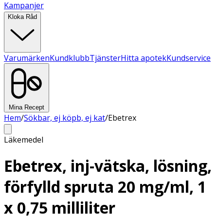
Kampanjer
Kloka Råd
Varumärken
Kundklubb
Tjänster
Hitta apotek
Kundservice
Mina Recept
Hem
/
Sökbar, ej köpb, ej kat
/
Ebetrex
Läkemedel
Ebetrex, inj-vätska, lösning,
förfylld spruta 20 mg/ml, 1
x 0,75 milliliter