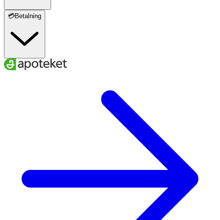
💳Betalning