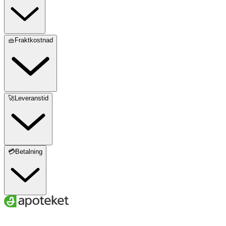
🧺Fraktkostnad
🚀Leveranstid
💳Betalning