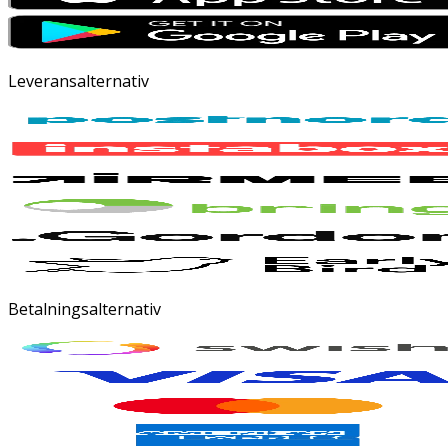
Leveransalternativ
Betalningsalternativ