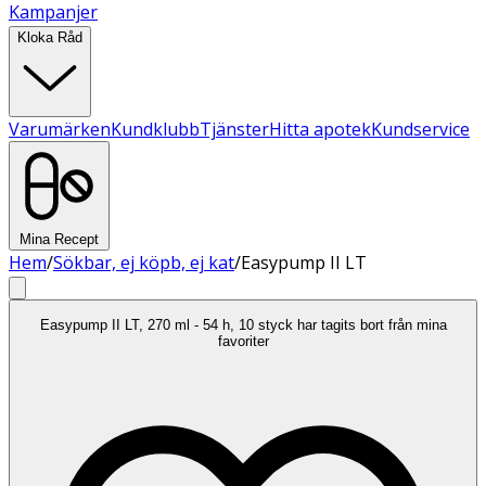
Kampanjer
Kloka Råd
Varumärken
Kundklubb
Tjänster
Hitta apotek
Kundservice
Mina Recept
Hem
/
Sökbar, ej köpb, ej kat
/
Easypump II LT
Easypump II LT, 270 ml - 54 h, 10 styck har tagits bort från mina
favoriter