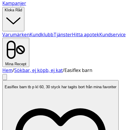
Kampanjer
Kloka Råd
Varumärken
Kundklubb
Tjänster
Hitta apotek
Kundservice
Mina Recept
Hem
/
Sökbar, ej köpb, ej kat
/
Easiflex barn
Easiflex barn tb p kl 60, 30 styck har tagits bort från mina favoriter