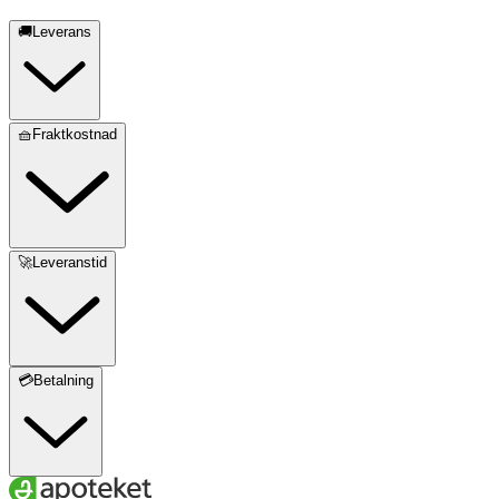
🚚Leverans
🧺Fraktkostnad
🚀Leveranstid
💳Betalning