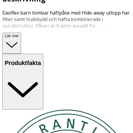
Easiflex barn tömbar häftpåse med Hide-away utlopp har
filter samt hudskydd och häfta kombinerade i
spiralstruktur. Påsen är främst avsedd för
ileostomiopererade barn och har fast påslås. Den är en
Läs mer
del i ett självhäftande 2-delssystem och klistras på en
basplatta. Den kan bytas medan plattan sitter kvar på
huden. Påsen kan bara användas med Easiflex barn
plattor.
Produktfakta