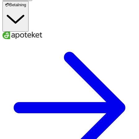
💳Betalning