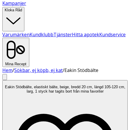
Kampanjer
Kloka Råd
Varumärken
Kundklubb
Tjänster
Hitta apotek
Kundservice
Mina Recept
Hem
/
Sökbar, ej köpb, ej kat
/
Eakin Stödbälte
Eakin Stödbälte, elastiskt bälte, beige, bredd 20 cm, längd 105-120 cm,
larg, 1 styck har tagits bort från mina favoriter