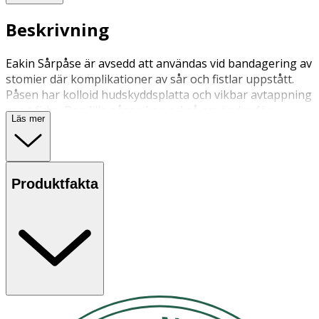
Beskrivning
Eakin Sårpåse är avsedd att användas vid bandagering av
stomier där komplikationer av sår och fistlar uppstått.
Påsen har kolloid hudskyddsplatta och vikbar avtappning
samt ficka. Den lilla påsen kan också användas för
Läs mer
bandagering av stomiopererade barn.
Produktfakta