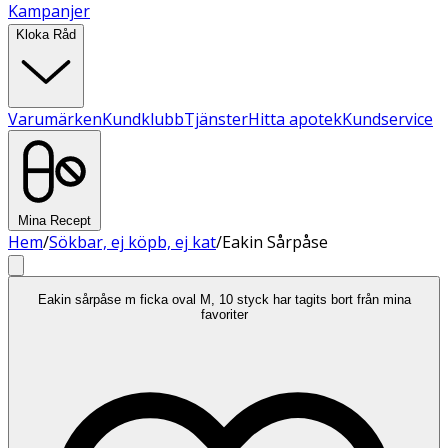
Kampanjer
Kloka Råd
Varumärken
Kundklubb
Tjänster
Hitta apotek
Kundservice
Mina Recept
Hem
/
Sökbar, ej köpb, ej kat
/
Eakin Sårpåse
Eakin sårpåse m ficka oval M, 10 styck har tagits bort från mina
favoriter