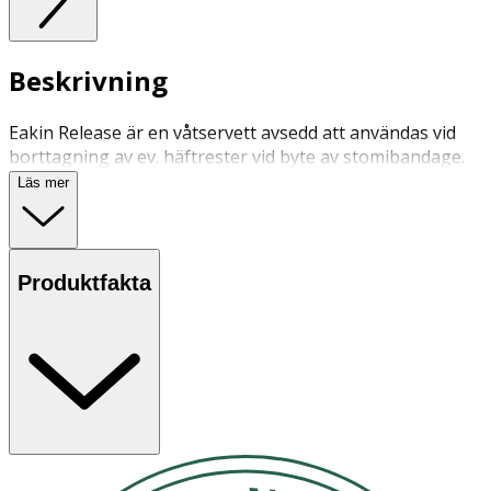
Beskrivning
Eakin Release är en våtservett avsedd att användas vid
borttagning av ev. häftrester vid byte av stomibandage.
Läs mer
Produktfakta