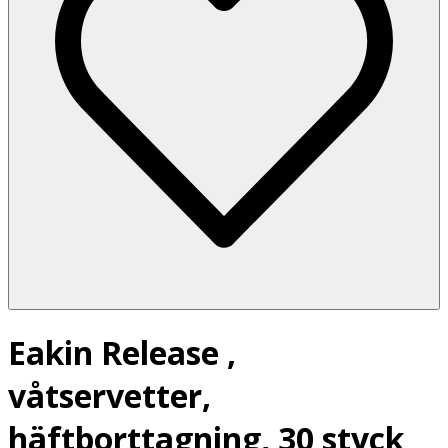
Eakin Release ,
våtservetter,
häftborttagning, 30 styck