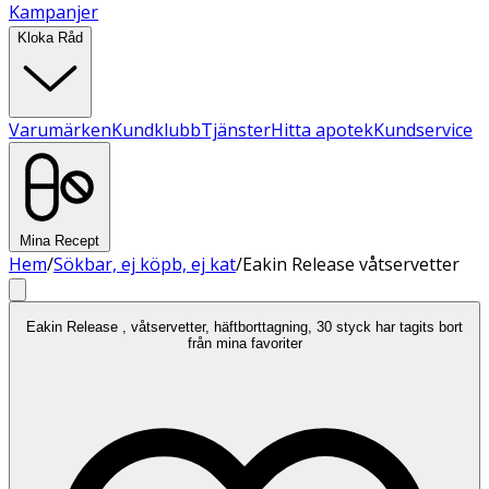
Kampanjer
Kloka Råd
Varumärken
Kundklubb
Tjänster
Hitta apotek
Kundservice
Mina Recept
Hem
/
Sökbar, ej köpb, ej kat
/
Eakin Release våtservetter
Eakin Release , våtservetter, häftborttagning, 30 styck har tagits bort
från mina favoriter