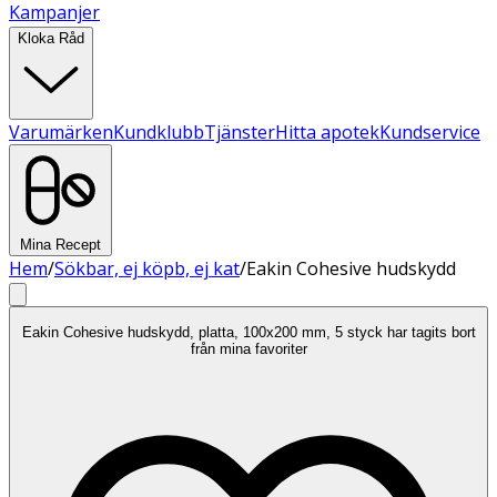
Kampanjer
Kloka Råd
Varumärken
Kundklubb
Tjänster
Hitta apotek
Kundservice
Mina Recept
Hem
/
Sökbar, ej köpb, ej kat
/
Eakin Cohesive hudskydd
Eakin Cohesive hudskydd, platta, 100x200 mm, 5 styck har tagits bort
från mina favoriter