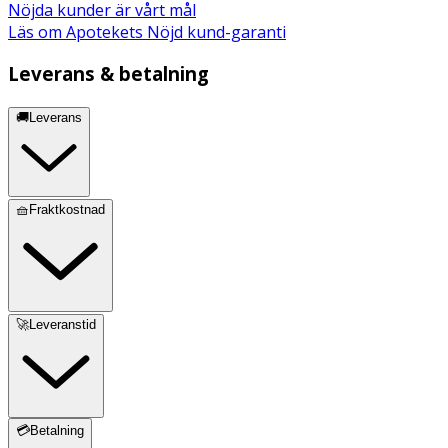
Nöjda kunder är vårt mål
Läs om Apotekets Nöjd kund-garanti
Leverans & betalning
🚚Leverans
🧺Fraktkostnad
🚀Leveranstid
💳Betalning