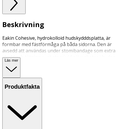
Beskrivning
Eakin Cohesive, hydrokolloid hudskydddsplatta, är
formbar med fästförmåga på båda sidorna. Den är
avsedd att användas under stomibandage som extra
skydd och tätning runt stomi vid ojämnheter i huden.
Läs mer
Produktfakta