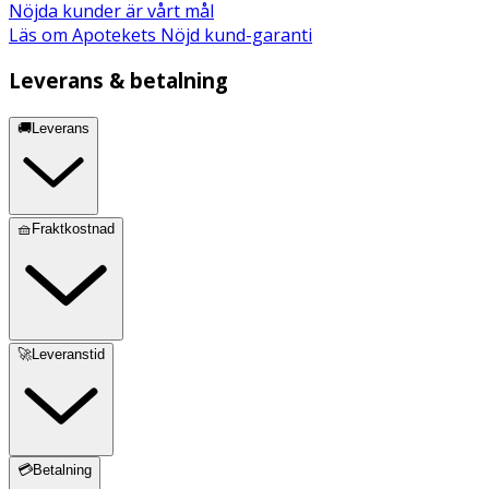
Nöjda kunder är vårt mål
Läs om Apotekets Nöjd kund-garanti
Leverans & betalning
🚚Leverans
🧺Fraktkostnad
🚀Leveranstid
💳Betalning