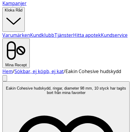
Kampanjer
Kloka Råd
Varumärken
Kundklubb
Tjänster
Hitta apotek
Kundservice
Mina Recept
Hem
/
Sökbar, ej köpb, ej kat
/
Eakin Cohesive hudskydd
Eakin Cohesive hudskydd, ringar, diameter 98 mm, 10 styck har tagits
bort från mina favoriter