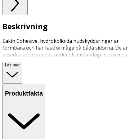
Beskrivning
Eakin Cohesive, hydrokolloida hudskyddsringar är
formbara och har fästförmåga på båda sidorna. De är
avsedda att användas under stomibandage som extra
skydd och tätning vid ojämnheter i huden.
Läs mer
Produktfakta