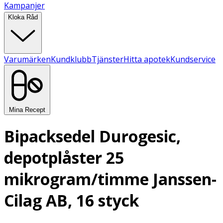
Kampanjer
Kloka Råd
Varumärken
Kundklubb
Tjänster
Hitta apotek
Kundservice
Mina Recept
Bipacksedel Durogesic,
depotplåster 25
mikrogram/timme Janssen-
Cilag AB, 16 styck