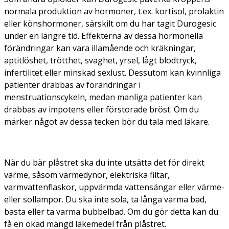
normala produktion av hormoner, t.ex. kortisol, prolaktin
eller könshormoner, särskilt om du har tagit Durogesic
under en längre tid. Effekterna av dessa hormonella
förändringar kan vara illamående och kräkningar,
aptitlöshet, trötthet, svaghet, yrsel, lågt blodtryck,
infertilitet eller minskad sexlust. Dessutom kan kvinnliga
patienter drabbas av förändringar i
menstruationscykeln, medan manliga patienter kan
drabbas av impotens eller förstorade bröst. Om du
märker något av dessa tecken bör du tala med läkare.
När du bär plåstret ska du inte utsätta det för direkt
värme, såsom värmedynor, elektriska filtar,
varmvattenflaskor, uppvärmda vattensängar eller värme-
eller sollampor. Du ska inte sola, ta långa varma bad,
basta eller ta varma bubbelbad. Om du gör detta kan du
få en ökad mängd läkemedel från plåstret.