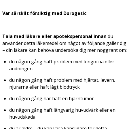
Var särskilt försiktig med
Durogesic
Tala med läkare eller apotekspersonal innan
du
använder detta läkemedel om något av följande gäller dig
– din läkare kan behöva undersöka dig mer noggrant om:
du någon gång haft problem med lungorna eller
andningen
du någon gång haft problem med hjärtat, levern,
njurarna eller haft lågt blodtryck
du någon gång har haft en hjärntumör
du någon gång haft långvarig huvudvärk eller en
huvudskada
du är äldre – du kan vara känsligare för detta