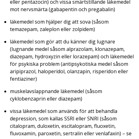
eller pentazocin) och vissa smärtstillande läkemedel
mot nervsmärta (gabapentin och pregabalin)
läkemedel som hjälper dig att sova (såsom
temazepam, zaleplon eller zolpidem)
läkemedel som gör att du känner dig lugnare
(lugnande medel såsom alprazolam, klonazepam,
diazepam, hydroxyzin eller lorazepam) och läkemedel
för psykiska problem (antipsykotiska medel såsom
aripiprazol, haloperidol, olanzapin, risperidon eller
fentiaziner)
muskelavslappnande läkemedel (såsom
cyklobenzaprin eller diazepam)
vissa läkemedel som används för att behandla
depression, som kallas SSRI eller SNRI (såsom
citalopram, duloxetin, escitalopram, fluoxetin,
fluvoxamin, paroxetin, sertralin eller venlafaxin) – se