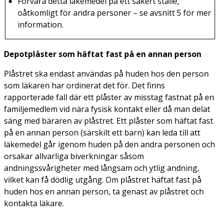
Förvara detta läkemedel på ett säkert ställe,
oåtkomligt för andra personer – se avsnitt 5 för mer
information.
Depotplåster som häftat fast på en annan person
Plåstret ska endast användas på huden hos den person
som läkaren har ordinerat det för. Det finns
rapporterade fall där ett plåster av misstag fastnat på en
familjemedlem vid nära fysisk kontakt eller då man delat
säng med bäraren av plåstret. Ett plåster som häftat fast
på en annan person (särskilt ett barn) kan leda till att
läkemedel går igenom huden på den andra personen och
orsakar allvarliga biverkningar såsom
andningssvårigheter med långsam och ytlig andning,
vilket kan få dödlig utgång. Om plåstret häftat fast på
huden hos en annan person, ta genast av plåstret och
kontakta läkare.