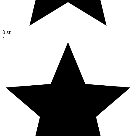
0
st
1