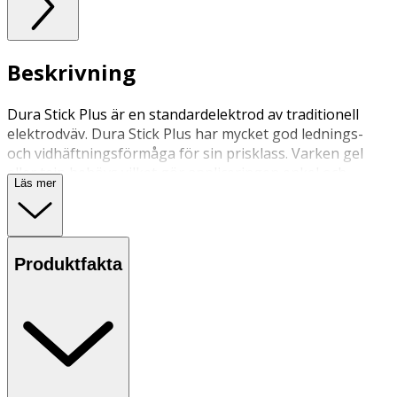
Beskrivning
Dura Stick Plus är en standardelektrod av traditionell
elektrodväv. Dura Stick Plus har mycket god lednings-
och vidhäftningsförmåga för sin prisklass. Varken gel
eller tejp behövs vilket gör appliceringen enkel och
Läs mer
behaglig. Dura Stick Plus håller ca 20 – 40 behandlingar.
Produktfakta