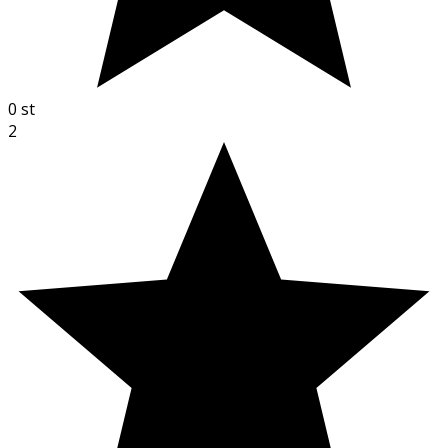
0
st
2