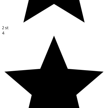
2
st
4