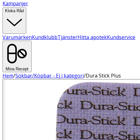
Kampanjer
Kloka Råd
Varumärken
Kundklubb
Tjänster
Hitta apotek
Kundservice
Mina Recept
Hem
/
Sökbar/Köpbar - Ej i kategori
/
Dura Stick Plus