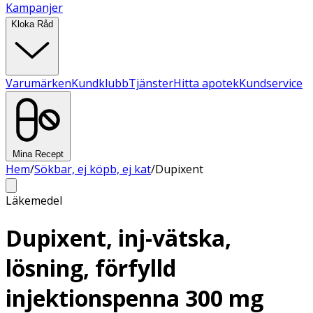
Kampanjer
Kloka Råd
Varumärken
Kundklubb
Tjänster
Hitta apotek
Kundservice
Mina Recept
Hem
/
Sökbar, ej köpb, ej kat
/
Dupixent
Läkemedel
Dupixent, inj-vätska,
lösning, förfylld
injektionspenna 300 mg