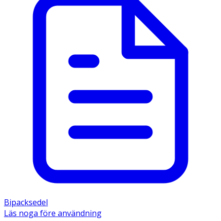
Bipacksedel
Läs noga före användning