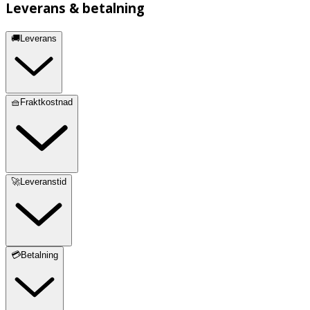
Leverans & betalning
🚚Leverans
🧺Fraktkostnad
🚀Leveranstid
💳Betalning