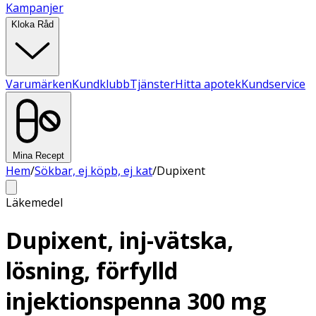
Kampanjer
Kloka Råd
Varumärken
Kundklubb
Tjänster
Hitta apotek
Kundservice
Mina Recept
Hem
/
Sökbar, ej köpb, ej kat
/
Dupixent
Läkemedel
Dupixent, inj-vätska,
lösning, förfylld
injektionspenna 300 mg