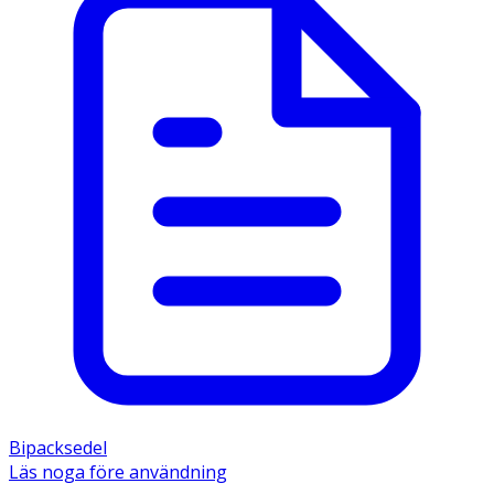
Bipacksedel
Läs noga före användning