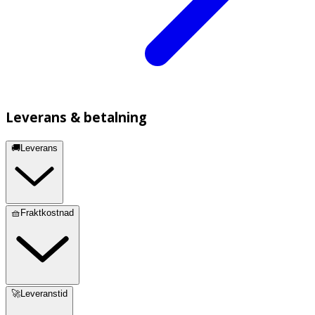
Leverans & betalning
🚚Leverans
🧺Fraktkostnad
🚀Leveranstid