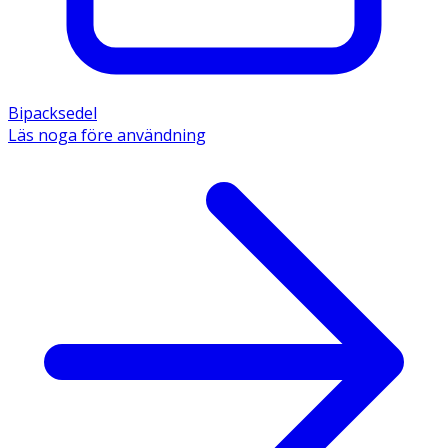
Bipacksedel
Läs noga före användning