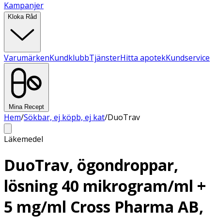
Kampanjer
Kloka Råd
Varumärken
Kundklubb
Tjänster
Hitta apotek
Kundservice
Mina Recept
Hem
/
Sökbar, ej köpb, ej kat
/
DuoTrav
Läkemedel
DuoTrav, ögondroppar,
lösning 40 mikrogram/ml +
5 mg/ml Cross Pharma AB,