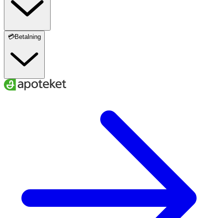
💳Betalning