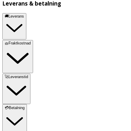
Leverans & betalning
🚚Leverans
🧺Fraktkostnad
🚀Leveranstid
💳Betalning