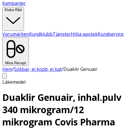
Kampanjer
Kloka Råd
Varumärken
Kundklubb
Tjänster
Hitta apotek
Kundservice
Mina Recept
Hem
/
Sökbar, ej köpb, ej kat
/
Duaklir Genuair
Läkemedel
Duaklir Genuair, inhal.pulv
340 mikrogram/12
mikrogram Covis Pharma