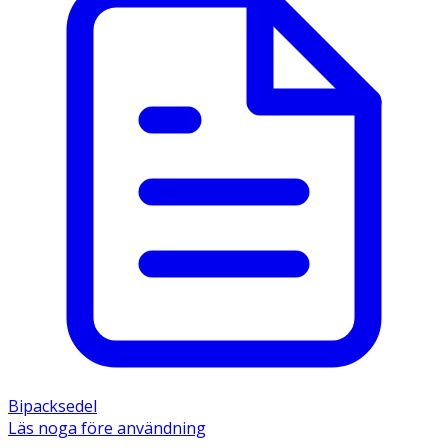
Bipacksedel
Läs noga före användning