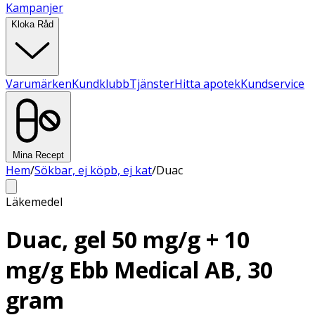
Kampanjer
Kloka Råd
Varumärken
Kundklubb
Tjänster
Hitta apotek
Kundservice
Mina Recept
Hem
/
Sökbar, ej köpb, ej kat
/
Duac
Läkemedel
Duac, gel 50 mg/g + 10
mg/g Ebb Medical AB, 30
gram