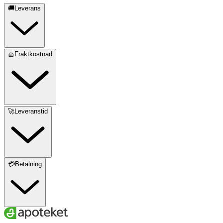
🚚Leverans
🧺Fraktkostnad
🚀Leveranstid
💳Betalning