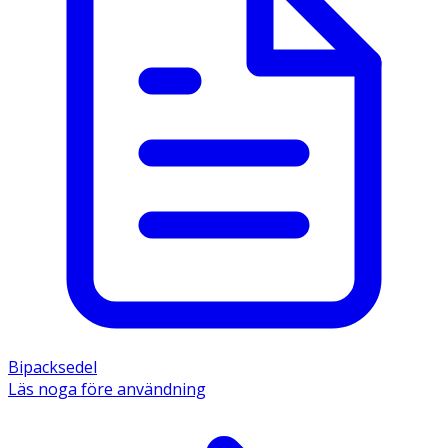
Bipacksedel
Läs noga före användning