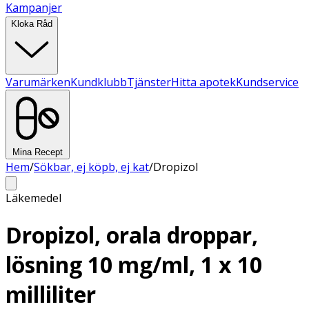
Kampanjer
Kloka Råd
Varumärken
Kundklubb
Tjänster
Hitta apotek
Kundservice
Mina Recept
Hem
/
Sökbar, ej köpb, ej kat
/
Dropizol
Läkemedel
Dropizol, orala droppar,
lösning 10 mg/ml, 1 x 10
milliliter