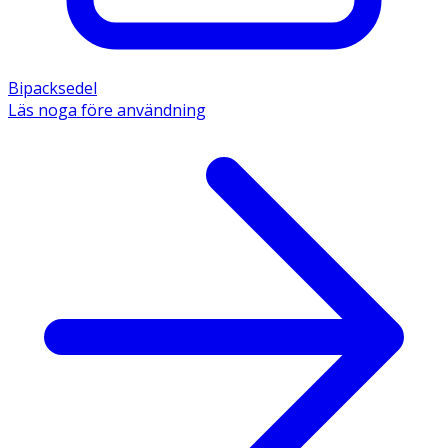
Bipacksedel
Läs noga före användning