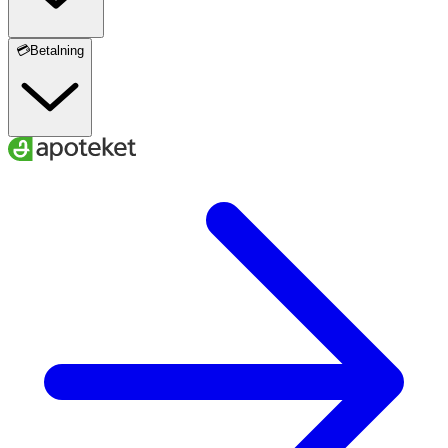
💳Betalning