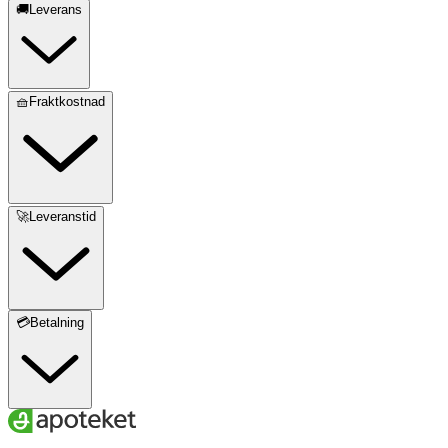
🚚Leverans
🧺Fraktkostnad
🚀Leveranstid
💳Betalning