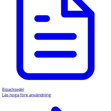
Innehåll  
1 tablett innehåller: Prazikvantel 50 mg, vattenfri 
LAKTOS, mikrokristallin cellulosa, majsstärkelse, povidon, 
natriumlaurilsulfat, magensiumstearat, vattenfri kolloidal 
kiseldioxid.  
Bipacksedel
Läs noga före användning