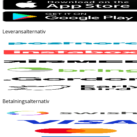
Leveransalternativ
Betalningsalternativ