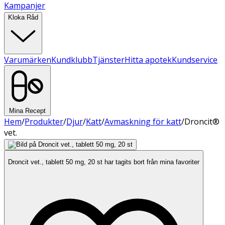
Kampanjer
Kloka Råd
Varumärken
Kundklubb
Tjänster
Hitta apotek
Kundservice
Mina Recept
Hem
/
Produkter
/
Djur
/
Katt
/
Avmaskning för katt
/
Droncit®
vet.
Droncit vet., tablett 50 mg, 20 st har tagits bort från mina favoriter