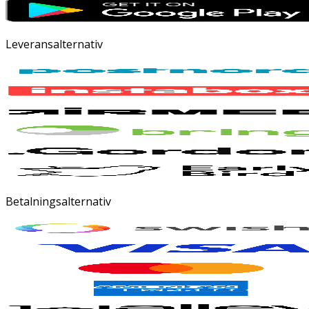
Leveransalternativ
Betalningsalternativ