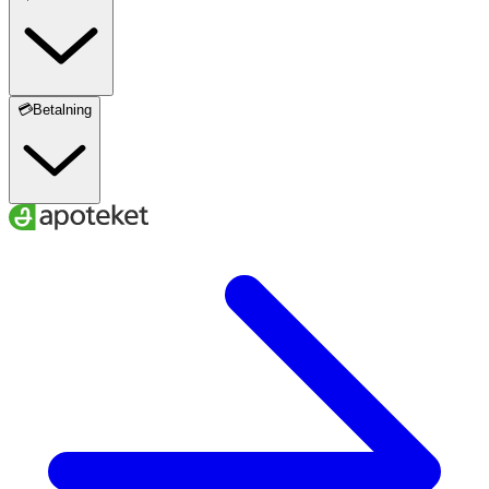
💳Betalning