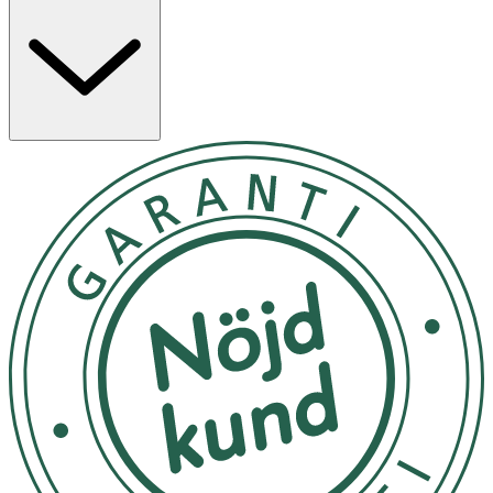
Förvaras i rumstemperatur
OK för gravida och ammande:
Ja
Ingredienser:
Paraffinum Liquidum, Cetyl Palmitate, Cera Alba, Aqua.