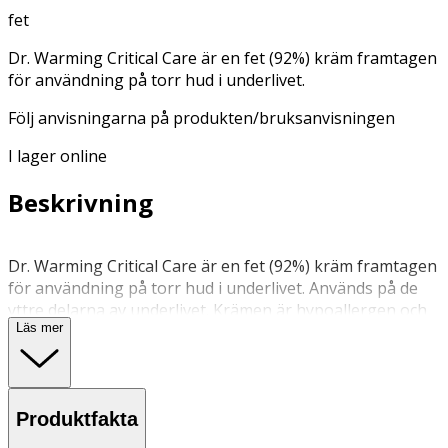
fet
Dr. Warming Critical Care är en fet (92%) kräm framtagen
för användning på torr hud i underlivet.
Följ anvisningarna på produkten/bruksanvisningen
I lager online
Beskrivning
Dr. Warming Critical Care är en fet (92%) kräm framtagen
för användning på torr hud i underlivet. Används på de
yttre delarna av underlivet. Krämen är hypoallergen och
Läs mer
innehåller inga konserveringsmedel, parfymer eller
färgämnen. PH 6.0
Används på vulva och blygdläppar 2 gånger dagligen
Produktfakta
eller vid behov.