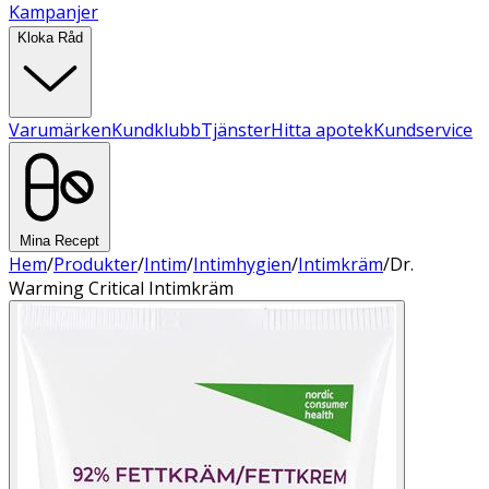
Kampanjer
Kloka Råd
Varumärken
Kundklubb
Tjänster
Hitta apotek
Kundservice
Mina Recept
Hem
/
Produkter
/
Intim
/
Intimhygien
/
Intimkräm
/
Dr.
Warming Critical Intimkräm