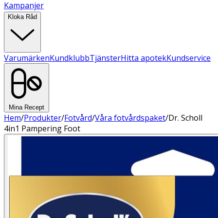
Kampanjer
Kloka Råd
Varumärken
Kundklubb
Tjänster
Hitta apotek
Kundservice
Mina Recept
Hem
/
Produkter
/
Fotvård
/
Våra fotvårdspaket
/
Dr. Scholl
4in1 Pampering Foot