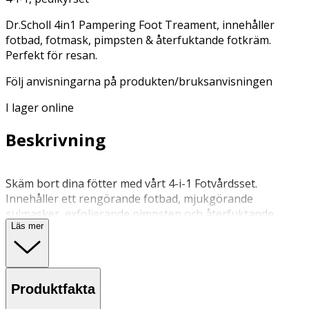
Dr.Scholl 4in1 Pampering Foot Treament, innehåller
fotbad, fotmask, pimpsten & återfuktande fotkräm.
Perfekt för resan.
Följ anvisningarna på produkten/bruksanvisningen
I lager online
Beskrivning
Skäm bort dina fötter med vårt 4-i-1 Fotvårdsset.
Innehåller ett rengörande fotbad, mjukgörande
sulmasker, exfolierande pimpsten och återfuktande
Läs mer
fotkräm. Detta pedikyrset arbetar tillsammans för att
mjuka upp torr hud, släta ut förhårdnader och lämna
fötterna mjuka och fräscha. 4-stegs Fotvårdsset hjälper
till att reparera, återfukta och jämna ut hudens utseende.
Produktfakta
Formula för långvariga resultat.