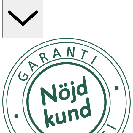
Endast för utvärtes bruk. Undvik kontakt med ögonen.
Skölj noggrant med vatten om kontakt uppstår. Avbryt
användning om irritation uppstår. Kontakta läkare om
irritationen kvarstår. Får inte användas på skadad eller
inflammerad hud. Undvik direkt solljus omedelbart efter
användning. Steg 1 Rengör med fotbad, berikat med
Epsomsalt, lavendel & eukalyptus för att mjuka upp. Steg
2 Mjukgör med sulmasker som kombinerar fördelarna
med alfa-hydroxisyror och fruktsyror för att bryta ner
hård, förhårdnad hud. Steg 3 Exfoliera med pimpsten för
att ta bort död hud från fötterna. Steg 4 Applicera
fotkräm för återfuktande och näringsrik avslutning. För
fullständiga instruktioner, vänligen se bipacksedeln.
Personer med diabetes bör rådfråga vårdgivare. Fotbad:
Varningar: Endast för utvärtes bruk. Undvik kontakt med
ögonen. Om detta sker, skölj väl med vatten. Om irritation
uppstår, sluta använda produkten. Förvaras oåtkomligt
för barn. Sulmask: Varningar: Undvik kontakt
Förvaras oåtkomligt för barn.