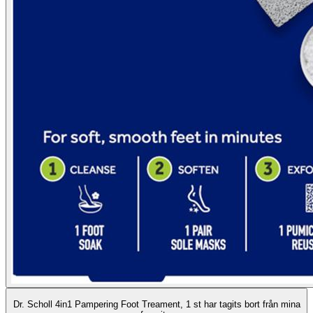
Dr. Scholl 4in1 Pampering Foot Treament, 1 st har tagits bort från mina