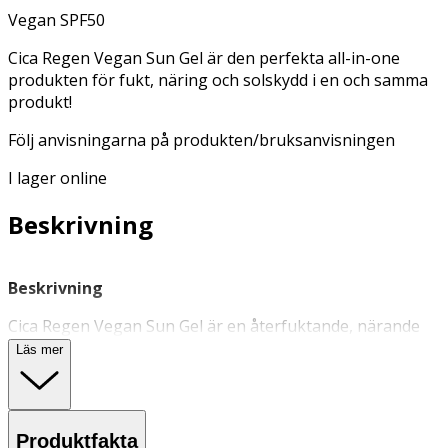
Vegan SPF50
Cica Regen Vegan Sun Gel är den perfekta all-in-one
produkten för fukt, näring och solskydd i en och samma
produkt!
Följ anvisningarna på produkten/bruksanvisningen
I lager online
Beskrivning
Beskrivning
Cica Regen Vegan Sun Gel är en återfuktande, närande
dagkräm och solskydd i ett. Gelkrämen förenkla den
Läs mer
dagliga morgonrutinen genom att fungera både som
solskydd, serum och fuktkräm. Med en lätt konsistens
som snabbt sjunker in i huden utan att lämna någon vit
hinna. Perfekt som bas för make up. Med en mild doft av
Produktfakta