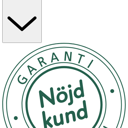
rosmarinolja.
Dr. Ceuracle Cica Regen Sun Gel återfuktar på djupet och
innehåller SPF 50 som skyddar mot skadlig UVA/UVB-
strålning. Berikad med Actinidia Argute (Kiwi) Extract och
Hibiscus Sabdariffa Flower Extract som hjälper till att
skydda mot yttre skadliga faktorer. Den innehåller även
Centella Complex som lugnar och reparerar skadad och
känslig hud.
Användning
- Applicera ett rikligt heltäckande lager efter rengöring
och toner som sista steg i din morgonrutin.
- Återapplicera under dagen, särskilt efter
handukstorkning, bad eller när du svettas.
- Tips! Blanda med din BB cream eller foundation eller
använd som makeup-bas.
- Det bästa skyddet är att undvika direkt solexponering