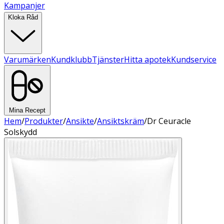
Kampanjer
Kloka Råd
Varumärken
Kundklubb
Tjänster
Hitta apotek
Kundservice
Mina Recept
Hem
/
Produkter
/
Ansikte
/
Ansiktskräm
/
Dr Ceuracle
Solskydd