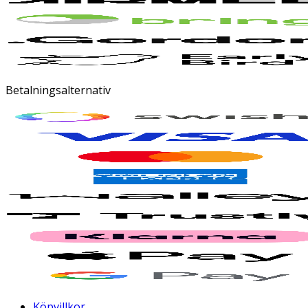
Betalningsalternativ
Köpvillkor