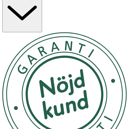
och energi.
Användning
- Använd efter rengöring, toner, essence och serum.
- Pumpa ut en lämplig mängd i handen och massera in
jämnt i hela ansiktet.
- Förvara svalt och torrt och ej i direkt solljus.
Innehåll
Aqua, Glycerin, Caprylic/Capric Triglyceride,
Butyrospermum Parkii Butter, 1,2Hexanediol,
Polyglyceryl3 Methylglucose Distearate, Dicaprylyl
Carbonate, Glyceryl Stearate Se, Behenyl Alcohol,
Centella Asiatica Extract, Carbomer, Tromethamine,
Sodium Stearoyl Glutamate, Ethylhexylglycerin,
Microcrystalline Cellulose, Adenosine, Disodium EDTA,
Cellulose Gum, Madecassoside, BetaGlucan, Actinidia
Arguta Fruit Extract, Tocopherol