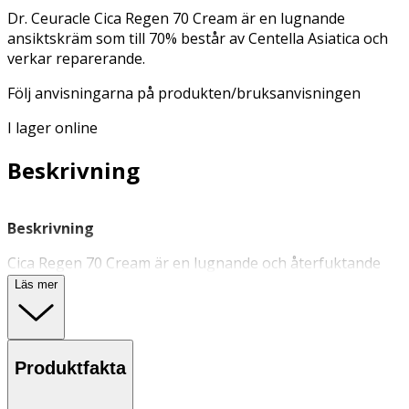
Dr. Ceuracle Cica Regen 70 Cream är en lugnande
ansiktskräm som till 70% består av Centella Asiatica och
verkar reparerande.
Följ anvisningarna på produkten/bruksanvisningen
I lager online
Beskrivning
Beskrivning
Cica Regen 70 Cream är en lugnande och återfuktande
ansiktskräm
med 70% Centella Asiatica som lugnar och
Läs mer
reparerar huden. Innehåller panthenol (Vitamin B5) och
madekassosid som stödjer hudens naturliga
reparationsförmåga, samt bildar en fuktbarriär som
skyddar mot skadliga faktorer. Krämen innehåller även
Produktfakta
ett groddkomplex med grönkål, broccoli, bovete och kål
som återupplivar trött och glåmig hud och ger ny lyster