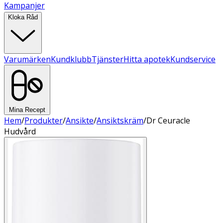
Kampanjer
Kloka Råd
Varumärken
Kundklubb
Tjänster
Hitta apotek
Kundservice
Mina Recept
Hem
/
Produkter
/
Ansikte
/
Ansiktskräm
/
Dr Ceuracle
Hudvård