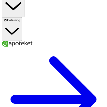
💳Betalning