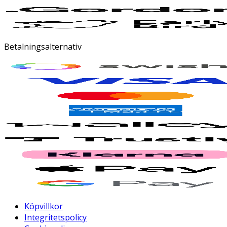
Betalningsalternativ
Köpvillkor
Integritetspolicy