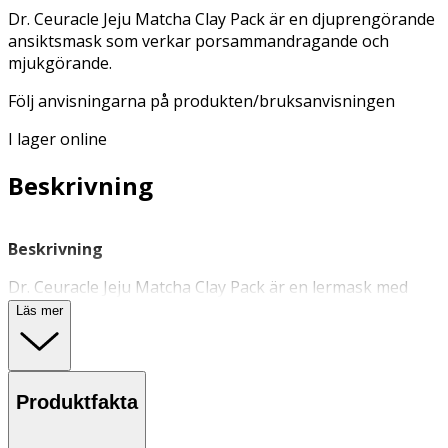
Dr. Ceuracle Jeju Matcha Clay Pack är en djuprengörande
ansiktsmask som verkar porsammandragande och
mjukgörande.
Följ anvisningarna på produkten/bruksanvisningen
I lager online
Beskrivning
Beskrivning
Dr. Ceuracle Jeju Matcha Clay Pack är en lermask med
antioxidantrik matcha från ön Jeju i Sydkorea.
Läs mer
Ansiktsmasken
innehåller även aminosyror, betain och
kaolinlera som jobbar för att rengöra, minska porerna,
liva upp trött hud och hålla den mjuk och len.
Produktfakta
Användning