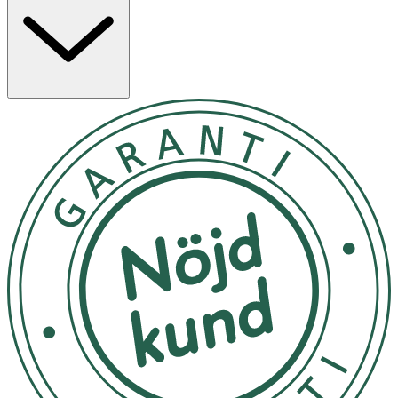
-
Applicera ett lager på ansiktet efter tvätt.
- Tvätta av med ljummet vatten efter 10 minuter.
- Rödhet kan uppstå strax efter att den sköljts av, vilket
beror på produktens åtstramande effekt, men detta är
övergående.
- Förvara svalt och torrt och ej i direkt solljus.
Innehåll
Aqua, Kaolin, Dipropylene Glycol, Bentonite, Betaine,
Silica, Butylene Glycol, Montmorillonite, 1,2Hexanediol,
Illite, Hydroxyacetophenone, Hydroxyethyl Urea,
Cellulose, Xanthan Gum, Citric Acid, Parfum, Camellia
Sinensis Leaf Extract, Disodium EDTA, Ethylhexylglycerin,
CI 77288