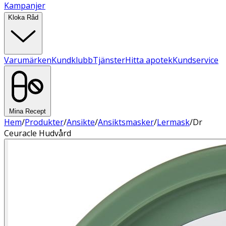
Kampanjer
Kloka Råd
Varumärken
Kundklubb
Tjänster
Hitta apotek
Kundservice
Mina Recept
Hem
/
Produkter
/
Ansikte
/
Ansiktsmasker
/
Lermask
/
Dr
Ceuracle Hudvård