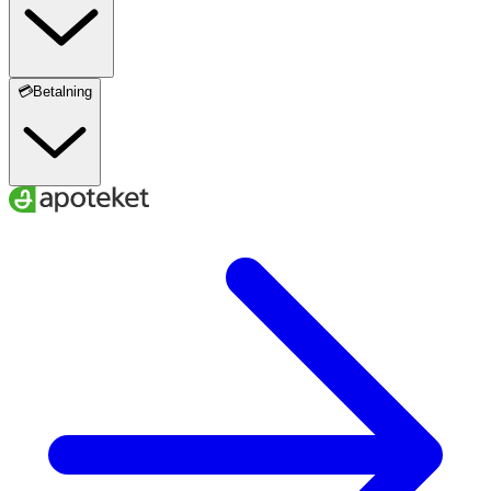
💳Betalning