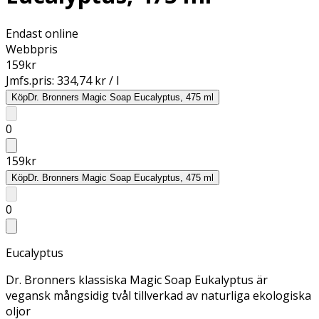
Endast online
Webbpris
159
kr
Jmfs.pris:
334,74 kr / l
Köp
Dr. Bronners Magic Soap Eucalyptus, 475 ml
0
159
kr
Köp
Dr. Bronners Magic Soap Eucalyptus, 475 ml
0
Eucalyptus
Dr. Bronners klassiska Magic Soap Eukalyptus är
vegansk mångsidig tvål tillverkad av naturliga ekologiska
oljor