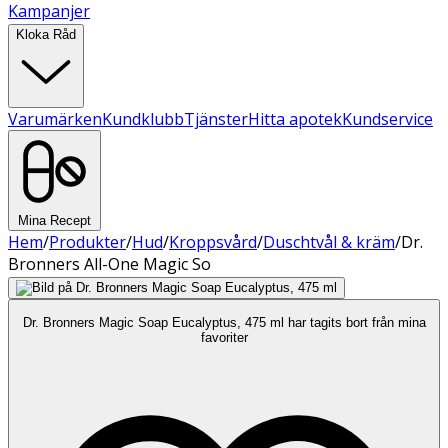
Kampanjer
Kloka Råd
Varumärken
Kundklubb
Tjänster
Hitta apotek
Kundservice
Mina Recept
Hem
/
Produkter
/
Hud
/
Kroppsvård
/
Duschtvål & kräm
/
Dr.
Bronners All-One Magic So
Dr. Bronners Magic Soap Eucalyptus, 475 ml har tagits bort från mina
favoriter