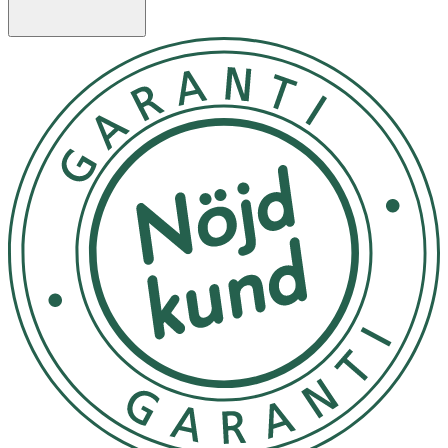
naturen.
Användning
- För ansikte: Applicera 2–3 droppar, arbeta upp ett
lödder och skölj noggrant.
- För kroppen: Ta en liten mängd på en fuktad tvättlapp.
- I fotbad: Tillsätt 1,5 tesked i varmt vatten.
- Handdisk: Späd 1:10 innan applicering på diskborsten.
- Bad: Tillsätt 2 matskedar i badvattnet för en härlig
aromaterapieffekt.
- Camping
:
Säker att använda i sjöar – helt biologiskt
nedbrytbar.
- Undvik kontakt med ögonen. Om detta sker skölj med
vatten omedelbart.
Förvaring