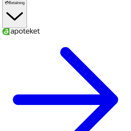
💳Betalning