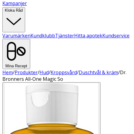
Kampanjer
Kloka Råd
Varumärken
Kundklubb
Tjänster
Hitta apotek
Kundservice
Mina Recept
Hem
/
Produkter
/
Hud
/
Kroppsvård
/
Duschtvål & kräm
/
Dr.
Bronners All-One Magic So