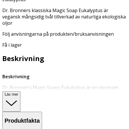
Dr. Bronners klassiska Magic Soap Eukalyptus är
vegansk mångsidig tvål tillverkad av naturliga ekologiska
oljor
Följ anvisningarna på produkten/bruksanvisningen
Få i lager
Beskrivning
Beskrivning
Dr. Bronner's Magic Soaps Eukalyptus är en skonsam
tvål
som ger ett krämigt lödder och lämnar huden
Läs mer
silkeslen och fräsch. Berikad med ekologisk extra virgin
kokos-, oliv-, jojoba- och hampaolja som vårdar huden
tillsammans med rena eteriska oljor. Den uppfriskande
doften av eukalyptus stimulerar sinnena och ger en
Produktfakta
svalkande känsla.