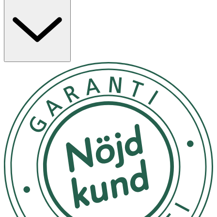
Denna mångsidiga tvål kan användas för händer, ansikte,
kropp, rakning och mycket mer. Perfekt att ta med på
camping – 100% biologiskt nedbrytbar och skonsam mot
naturen.
Användning
- För ansikte: Applicera 2–3 droppar, arbeta upp ett
lödder och skölj noggrant.
- För kroppen: Ta en liten mängd på en fuktad tvättlapp.
- I fotbad: Tillsätt 1,5 tesked i varmt vatten.
- Handdisk: Späd 1:10 innan applicering på diskborsten.
- Bad: Tillsätt 2 matskedar i badvattnet för en härlig
aromaterapieffekt.
- Camping
:
Säker att använda i sjöar – helt biologiskt
nedbrytbar.