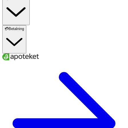
💳Betalning