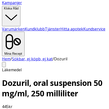
Kampanjer
Kloka Råd
Varumärken
Kundklubb
Tjänster
Hitta apotek
Kundservice
Mina Recept
Hem
/
Sökbar, ej köpb, ej kat
/
Dozuril
Läkemedel
Dozuril, oral suspension 50
mg/ml, 250 milliliter
445
kr