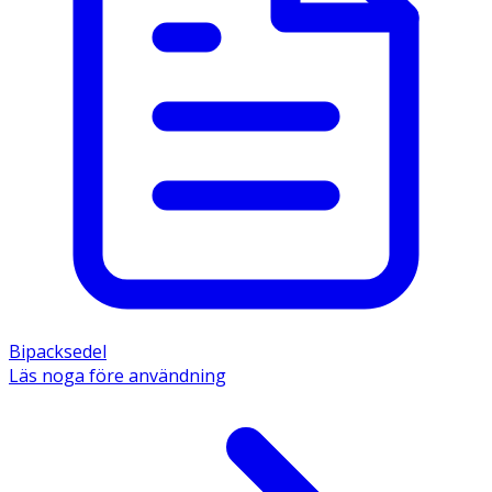
Bipacksedel
Läs noga före användning