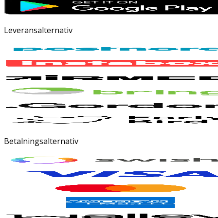
Leveransalternativ
Betalningsalternativ