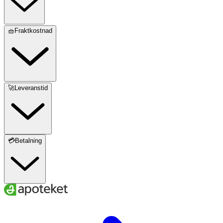
🧺Fraktkostnad
🚀Leveranstid
💳Betalning