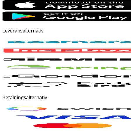
Leveransalternativ
Betalningsalternativ