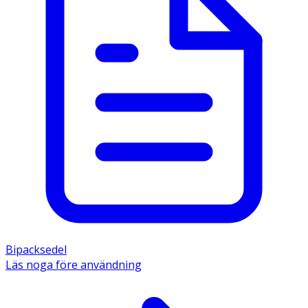
Bipacksedel
Läs noga före användning