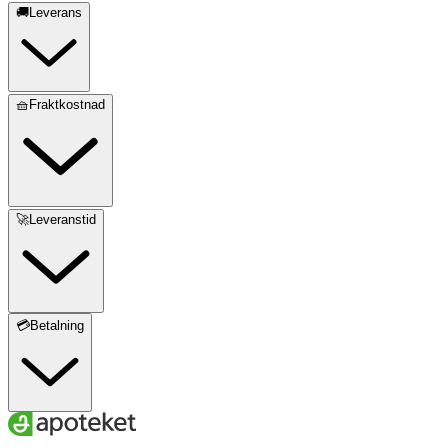
🚚Leverans
🧺Fraktkostnad
🚀Leveranstid
💳Betalning