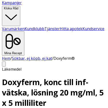
Kampanjer
Kloka Råd
Varumärken
Kundklubb
Tjänster
Hitta apotek
Kundservice
Mina Recept
Hem
/
Sökbar, ej köpb, ej kat
/
Doxyferm®
Läkemedel
Doxyferm, konc till inf-
vätska, lösning 20 mg/ml, 5
x 5 milliliter