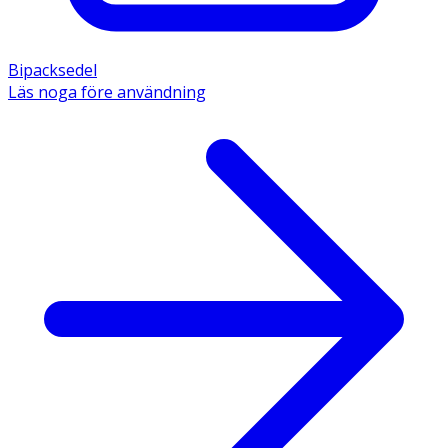
Bipacksedel
Läs noga före användning