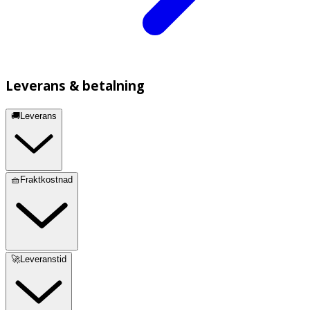
Leverans & betalning
🚚Leverans
🧺Fraktkostnad
🚀Leveranstid