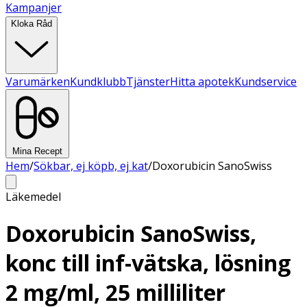
Kampanjer
Kloka Råd
Varumärken
Kundklubb
Tjänster
Hitta apotek
Kundservice
Mina Recept
Hem
/
Sökbar, ej köpb, ej kat
/
Doxorubicin SanoSwiss
Läkemedel
Doxorubicin SanoSwiss,
konc till inf-vätska, lösning
2 mg/ml, 25 milliliter