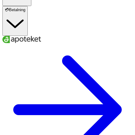
💳Betalning