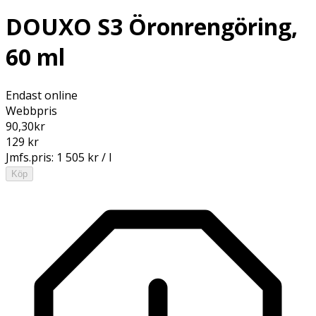
DOUXO S3 Öronrengöring,
60 ml
Endast online
Webbpris
90,30
kr
129 kr
Jmfs.pris:
1 505 kr / l
Köp