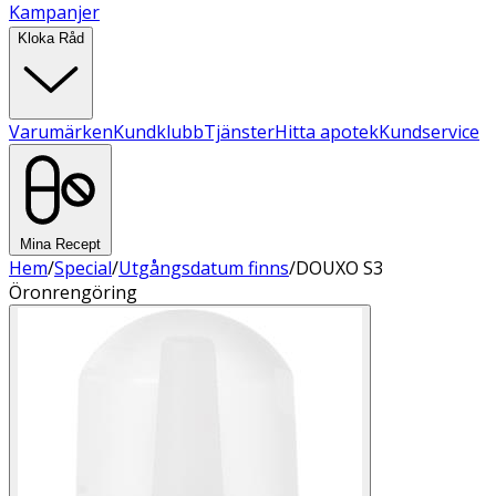
Kampanjer
Kloka Råd
Varumärken
Kundklubb
Tjänster
Hitta apotek
Kundservice
Mina Recept
Hem
/
Special
/
Utgångsdatum finns
/
DOUXO S3
Öronrengöring