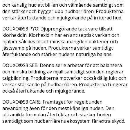
och känslig hud att bli len och välmående samtidigt som
den stärker och bygger upp hudbarriären. Produkterna
verkar återfuktande och mjukgörande på irriterad hud.
DOUXO®S3 PYO: Djuprengörande tack vare tillsatt
klorhexidin. Klorhexidin har en antiseptisk verkan och
hjälper således till att minska mängden bakterier och
jästsvamp på huden. Produkterna verkar samtidigt
återfuktande och stärker hudens naturliga balans.
DOUXO®S3 SEB: Denna serie arbetar för att balansera
och minska bildning av mjäll samtidigt som den reglerar
talgbildning. Produkterna motverkar också dålig lukt och
verkar stärkande på hudbarriären. Produkterna fungerar
också återfuktande och mjukgörande.
DOUXO®S3 CARE: Framtaget för regelbunden
användning även för den mest känsliga huden. Den
ultramilda formulan återfuktar och stärker huden
samtidigt som hudbarriärens ekosystem får extra skydd.