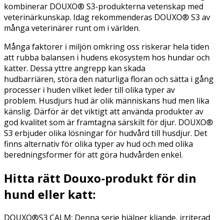
kombinerar DOUXO® S3-produkterna vetenskap med
veterinärkunskap.
Idag rekommenderas DOUXO
®
S3 av
många veterinärer runt om i världen.
Många faktorer i miljön omkring oss riskerar hela tiden
att rubba balansen i hudens ekosystem hos hundar och
katter. Dessa yttre angrepp kan skada
hudbarriären, störa den naturliga floran och sätta i gång
processer i huden vilket leder till olika typer av
problem. Husdjurs hud är olik människans hud men lika
känslig. Därför är det viktigt att använda produkter av
god kvalitet som är framtagna särskilt för djur. DOUXO®
S3 erbjuder olika lösningar för hudvård till husdjur. Det
finns alternativ för olika typer av hud och med olika
beredningsformer för att göra hudvården enkel.
Hitta rätt
Douxo
-produkt för din
hund eller katt:
DOUXO®S3 CALM: Denna serie hjälper kliande, irriterad