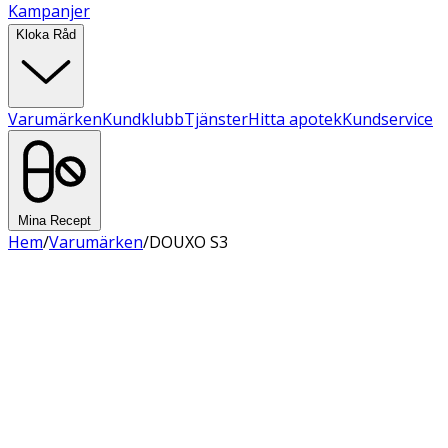
Kampanjer
Kloka Råd
Varumärken
Kundklubb
Tjänster
Hitta apotek
Kundservice
Mina Recept
Hem
/
Varumärken
/
DOUXO S3