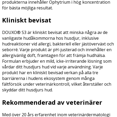
produkterna innehåller Ophytrium i hög koncentration
för bästa möjliga resultat.
Kliniskt be
vi
sat
DOUXO® S3 är kliniskt bevisat att minska några av de
vanligaste hudåkommorna hos husdjur, inklusive
hudreaktioner vid allergi, bakteriell eller jästöverväxt och
seborré. Varje produkt är pH-justerad och innehåller en
allergivänlig doft, framtagen för att främja hudhälsa.
Formulan erbjuder en mild, icke-irriterande lösning som
vårdar ditt husdjurs hud vid varje användning. Varje
produkt har en kliniskt bevisad verkan på alla tre
barriärerna i hudens ekosystem genom många
fältförsök under veterinärkontroll, vilket återställer och
skyddar ditt husdjurs hud.
Rekommen
derad av
veterinärer
Med över 20 års erfarenhet inom veterinärdermatologi